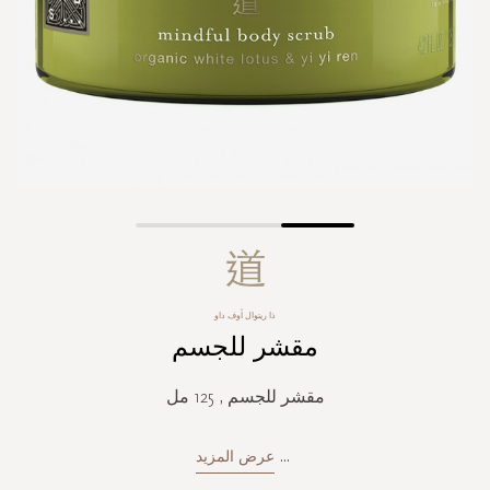
Skip
to
the
beginning
ذا ريتوال أوف داو
of
مقشر للجسم
the
images
gallery
مقشر للجسم , 125 مل
...
عرض المزيد