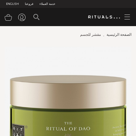
خدمة العملاء
فروعنا
ENGLISH
سلة
الصفحة الرئيسية
مقشر للجسم
Skip
to
the
end
of
the
images
gallery