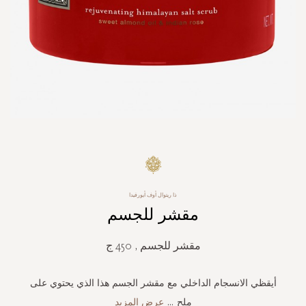
Skip
to
the
beginning
ذا ريتوال أوف أيورفيدا
of
مقشر للجسم
the
images
gallery
مقشر للجسم , 450 ج
أيقظي الانسجام الداخلي مع مقشر الجسم هذا الذي يحتوي على
ملح
...
عرض المزيد