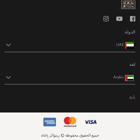
الدولة
UAE
لغة
Arabic
تابع
جميع الحقوق محفوظة © ريتوالز 2025