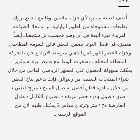
أضف قطعة مميزة لأي خزانة ملابس يوغا مع ليغينغ بروك
بطبعات. مستوحاة من الطيور اليابانية، لن تمنحك الطباعة
الفريدة ميزة أنيقة في أي وضع فحسب، بل ستجعلك أيضاً
متميزة في فصل اليوغا. يضمن القطن فائق النعومة المطاطي
وحزام الخصر اللوريكس الذهبي متوسط الارتفاع حرية الحركة
المطلقة لمختلف وضعيات اليوغا. مع قميص يوغا سولوير
يمكنك بسهولة الحصول على المظهر الرياضي الفاخر. من خلال
شراء المنتجات القطنية من ريتوالز، فإنك تدعم إنتاج القطن
من خلال مبادرة قطن أفضل تفاصيل المنتج • مزيج قطني •
ضيق • طول 3/4 • خصر مرتفع • مطبوع بالكامل • طول
العارضة 1.74 متر وترتدي مقاس S.يمكنك طلبه الآن من
الموقع الرسمي.