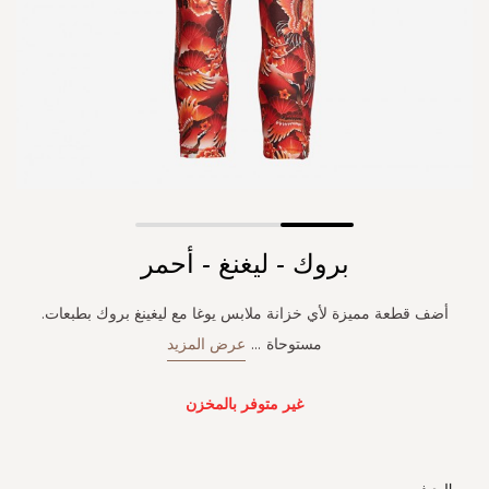
Skip
بروك - ليغنغ - أحمر
to
the
beginning
أضف قطعة مميزة لأي خزانة ملابس يوغا مع ليغينغ بروك بطبعات.
of
مستوحاة
...
عرض المزيد
the
images
gallery
غير متوفر بالمخزن
الوصف