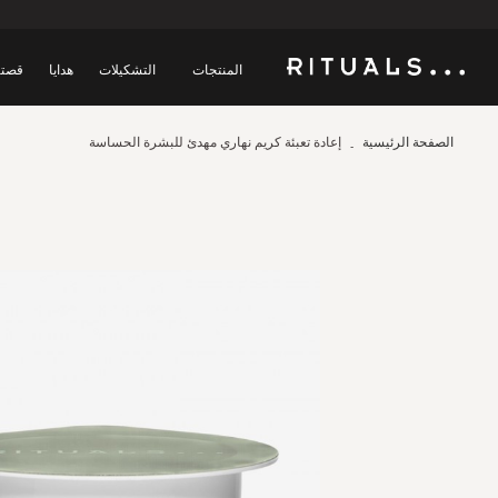
المنتجات
التشكيلات
هدايا
قصتن
الصفحة الرئيسية
إعادة تعبئة كريم نهاري مهدئ للبشرة الحساسة
Skip
to
the
end
of
the
images
gallery