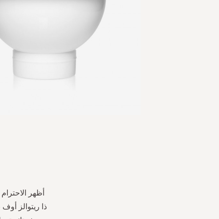
Skip
to
the
beginning
of
the
أظهر الاحترام 
images
ذا ريتوالز أوف 
gallery