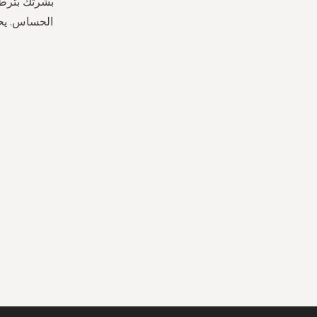
بشرتك بترطي
الحساس. يحت