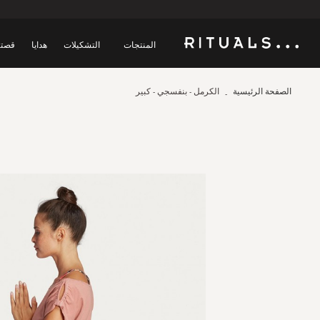
المنتجات
التشكيلات
هدايا
قصتن
الصفحة الرئيسية
الكرمل - بنفسجي - كبير
Skip
to
the
end
of
the
images
gallery