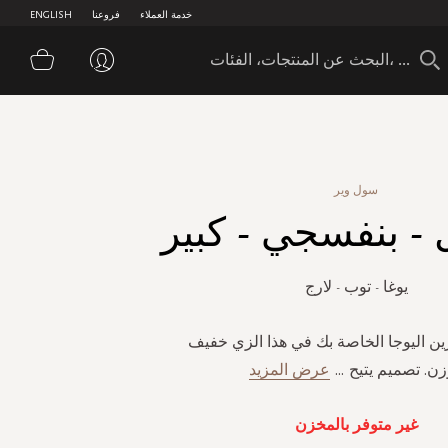
خدمة العملاء
فروعنا
ENGLISH
سلة 
سول وير
 - بنفسجي - كبير
يوغا - توب - لارج
رين اليوجا الخاصة بك في هذا الزي خفيف
زن. تصميم يتيح
...
عرض المزيد
غير متوفر بالمخزن