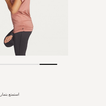
Skip
to
the
beginning
of
the
استمتع بتمار
images
gallery