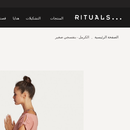
المنتجات
التشكيلات
هدايا
قصتن
الصفحة الرئيسية
الكرمل - بنفسجي صغير
Skip
to
the
end
of
the
images
gallery