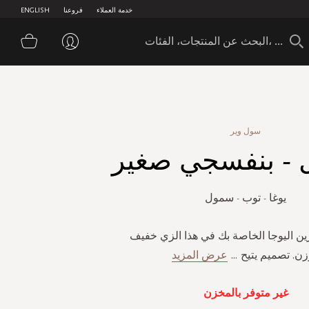
خدمة العملاء
فروعنا
ENGLISH
سلة 
سول وير
 - بنفسجي صغير
يوغا - توب - سمول
رين اليوجا الخاصة بك في هذا الزي خفيف
زن. تصميم يتيح
...
عرض المزيد
غير متوفر بالمخزن