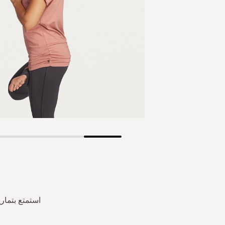
Skip
to
the
beginning
of
the
استمتع بتمار
images
gallery