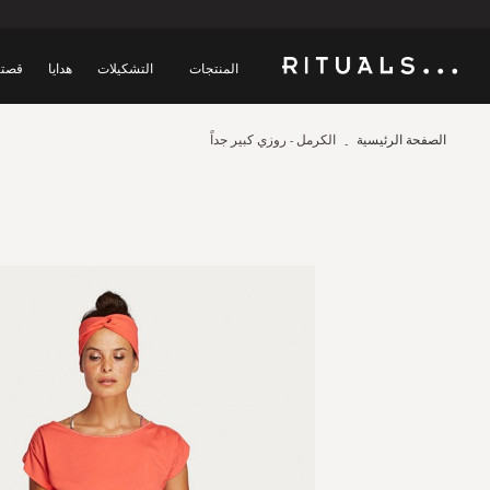
المنتجات
التشكيلات
هدايا
قصتن
الصفحة الرئيسية
الكرمل - روزي كبير جداً
Skip
to
the
end
of
the
images
gallery