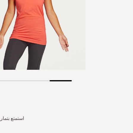
Skip
to
the
beginning
of
the
استمتع بتمار
images
gallery