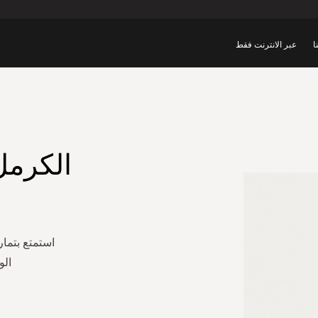
ا
عبر الانترنت فقط
الكرمل 
استمتع بتما
الو