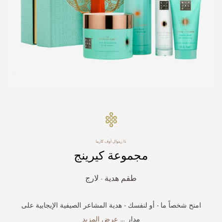
Skip
to
the
beginning
ذا ريتوال أوف كارما
of
مجموعة كيرينج
the
images
gallery
طقم هدية - لارج
امنح شخصاً ما - أو لنفسك - هدية المشاعر الصيفية الإيجابية على
مدار
...
عرض المزيد