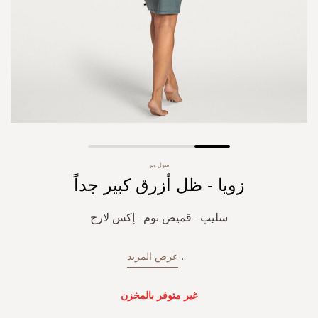
Skip
سول وير
to
زويا - ظل أزرق كبير جداً
the
beginning
of
سليب - قميص نوم - إكس لارج
the
images
gallery
...
عرض المزيد
غير متوفر بالمخزن