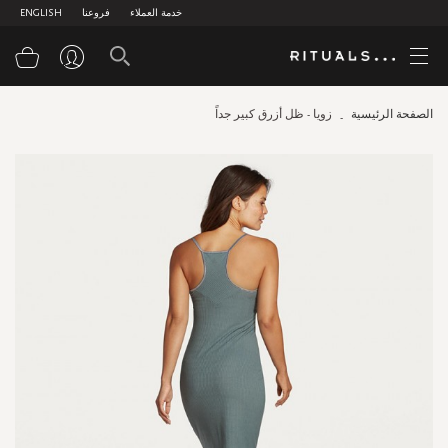
خدمة العملاء
فروعنا
ENGLISH
سلة
الصفحة الرئيسية
زويا - ظل أزرق كبير جداً
Skip
to
the
end
of
the
images
gallery