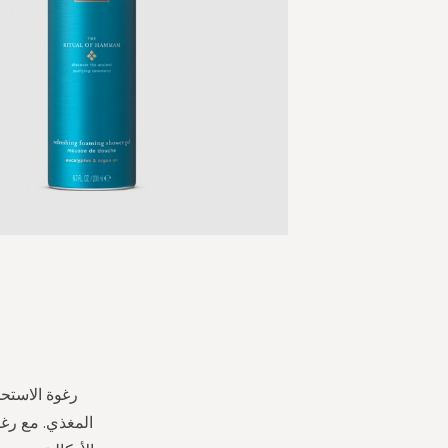
Skip
to
the
beginning
of
the
images
المغذي. مع رغ
gallery