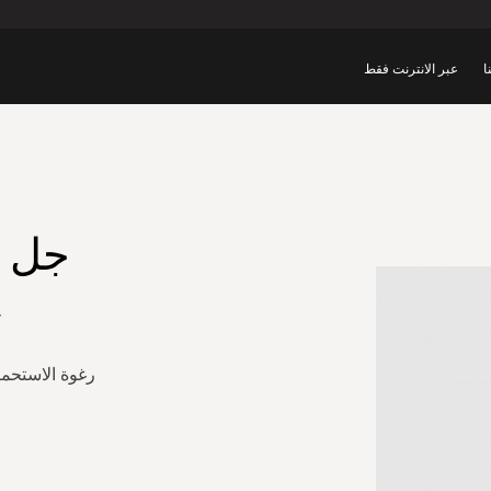
ا
عبر الانترنت فقط
جل إ
ج
رغوة الاستحم