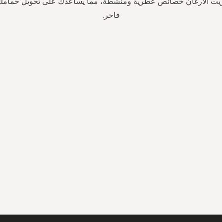
زيت الأرغان خصائص عطرية ومنشطة، مما يساعدك على تحويل حمامك 
فاخر.
سجل