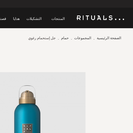
المنتجات
التشكيلات
هدايا
قصتن
الصفحة الرئيسية
المجموعات
حمام
جل إستحمام رغوي
Skip
to
the
end
of
the
images
gallery