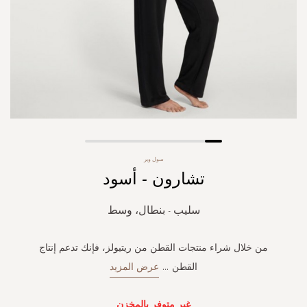
Skip
سول وير
to
تشارون - أسود
the
beginning
of
سليب - بنطال، وسط
the
images
gallery
من خلال شراء منتجات القطن من ريتيولز، فإنك تدعم إنتاج
القطن
...
عرض المزيد
غير متوفر بالمخزن