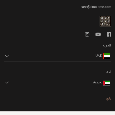
care@ritualsme.com
الدولة
UAE
لغة
Arabic
تابع