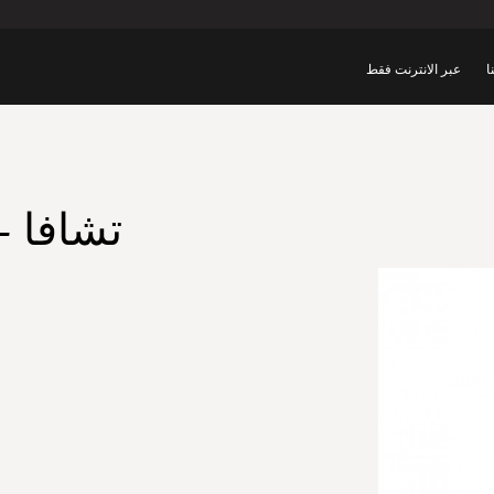
ا
عبر الانترنت فقط
تشافا -