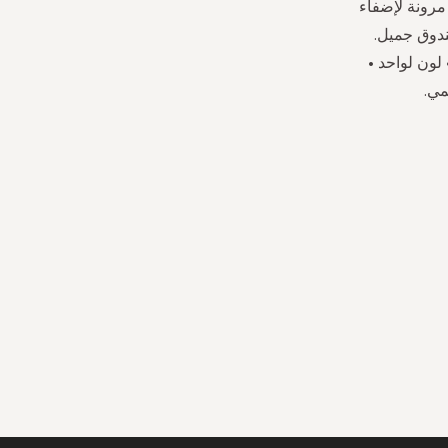
مرونة لإضفاء
ندوق جميل.
كبة • ياقة على شكل V • بلا أكمام • لون لواحد •