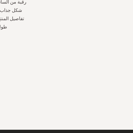
رقبة من السات
شكل جذاب، ي
طول العارضة 1.74 م