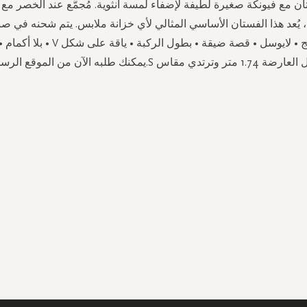
ان مع فيونكة صغيرة لطيفة لإضفاء لمسة أنثوية. مُجمَّع عند الخصر مع 
ُعد هذا الفستان الأساسي المثالي لأي خزانة ملابس. يتم شحنه في ص
تفاصيل المنتج • لايوسل • قصة ضيقة • بطول الر
تر وترتدي مقاس S.يمكنك طلبه الآن من الموقع الرسمي.