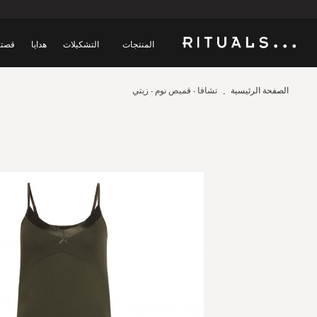
المنتجات
التشكيلات
هدايا
قصتن
الصفحة الرئيسية
تشافا - قميص نوم - زيتي
Skip
to
the
end
of
the
images
gallery