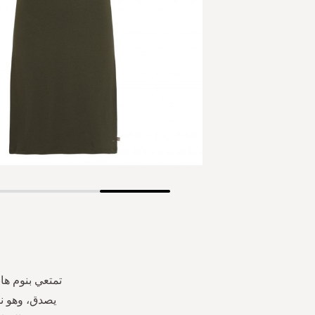
Skip
to
the
beginning
of
the
تمتعي بنوم هان
images
يصدق، وهو نس
gallery