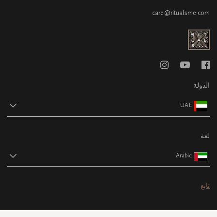
care@ritualsme.com
الدولة
UAE
لغة
Arabic
تابع