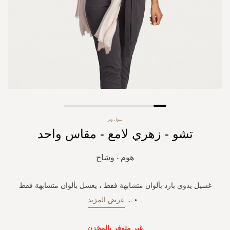
Skip
سول وير
to
تشو - زهري لامع - مقاس واحد
the
beginning
of
هوم - وشاح
the
images
gallery
غسيل يدوي بارد بألوان متشابهة فقط ، يغسل بألوان متشابهة فقط
. •
...
عرض المزيد
غير متوفر بالمخزن