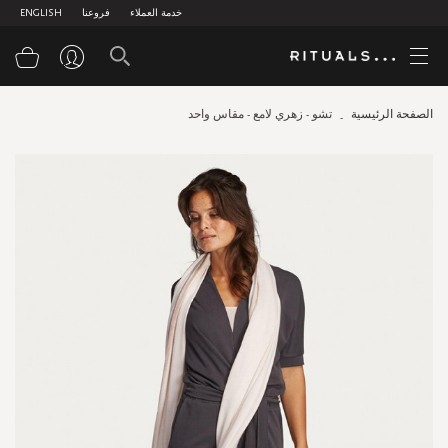
خدمة العملاء
فروعنا
ENGLISH
سلة
الصفحة الرئيسية
تشو - زهري لامع - مقاس واحد
Skip
to
the
end
of
the
images
gallery