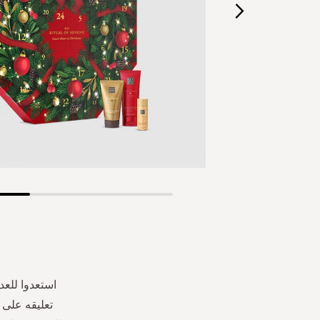
Skip
to
the
beginning
of
the
استعدوا للعد 
images
تعليقه على 
gallery