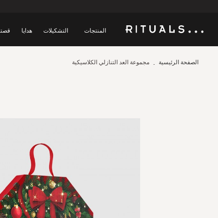
المنتجات
التشكيلات
هدايا
قصتن
الصفحة الرئيسية
مجموعة العد التنازلي الكلاسيكية
Skip
to
the
end
of
the
images
gallery