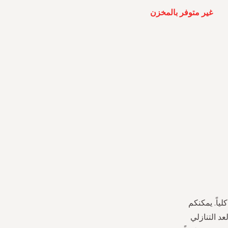
غير متوفر بالمخزن
لياً. يمكنكم
د التنازلي