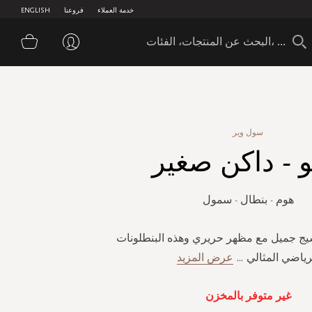
خدمة العملاء
فروعنا
ENGLISH
سلة 
سول وير
و - داكن صغير
هوم - بنطال - سمول
ج جميل مع مظهر حريري وهذه البنطلونات
رياضي المثالي
...
عرض المزيد
غير متوفر بالمخزن