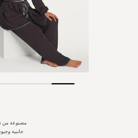
Skip
to
the
beginning
of
the
مصنوعة من نس
images
جانبية وجيو
gallery