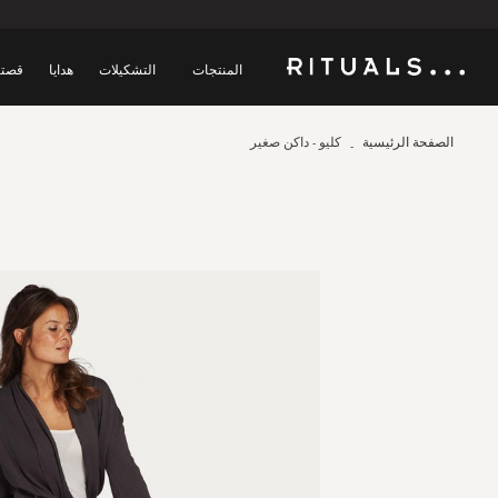
المنتجات
التشكيلات
هدايا
قصتن
الصفحة الرئيسية
كليو - داكن صغير
Skip
to
the
end
of
the
images
gallery