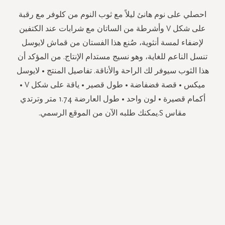
احصلي على نوم هانئ ليلاً مع ثوب النوم من كلوفر مع رقبة
على شكل V وأشرطة من الساتان مع شرابات عند الكتفين
لإضفاء لمسة أنثوية، صُنع هذا الفستان من قماش لايوسل
تنسل الناعم للغاية، وهو نسيج مستدام الإنتاج. من المؤكد أن
هذا الثوب سيوفر لك الراحة والأناقة. تفاصيل المنتج • لايوسل
ميكس • قصة فضفاضة • طول قصير • ياقة على شكل V •
أكمام قصيرة • لون واحد • طول العارضة 1.74 متر وترتدي
مقاس S.يمكنك طلبه الآن من الموقع الرسمي.