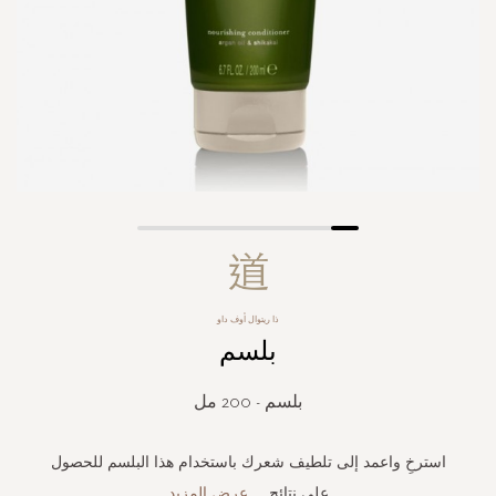
Skip
to
the
beginning
ذا ريتوال أوف داو
of
بلسم
the
images
gallery
بلسم - 200 مل
استرخِ واعمد إلى تلطيف شعرك باستخدام هذا البلسم للحصول
على نتائج
...
عرض المزيد