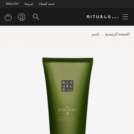
خدمة العملاء
فروعنا
ENGLISH
سلة
الصفحة الرئيسية
بلسم
Skip
to
the
end
of
the
images
gallery