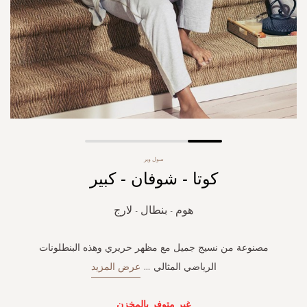
Skip
سول وير
to
كوتا - شوفان - كبير
the
beginning
of
هوم - بنطال - لارج
the
images
gallery
مصنوعة من نسيج جميل مع مظهر حريري وهذه البنطلونات
الرياضي المثالي
...
عرض المزيد
غير متوفر بالمخزن