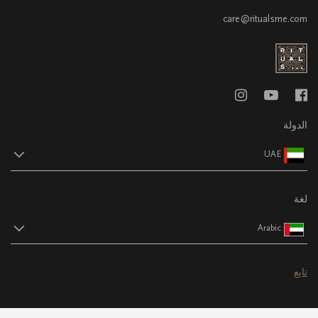
care@ritualsme.com
الدولة
UAE
لغة
Arabic
تابع