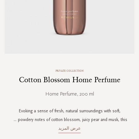
Skip
PRIVATE COLLECTION
to
Cotton Blossom Home Perfume
the
beginning
of
Home Perfume, 200 ml
the
images
gallery
Evoking a sense of fresh, natural surroundings with soft,
...
powdery notes of cotton blossom, juicy pear and musk, this
عرض المزيد