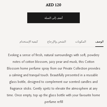
AED 120
أضف إلى السلة
الوصف
المكونات
الشحن والإرجاع
كيفية الإستخدام
Evoking a sense of fresh, natural surroundings with soft, powdery
notes of cotton blossom, juicy pear and musk, this Cotton
Blossom home perfume spray from our Private Collection provides
a calming and tranquil touch. Beautifully presented in a reusable
glass bottle, designed to complement our scented candles and
fragrance sticks. Gently spritz to elevate the atmosphere at any
time. Once empty, top up the glass bottle with your favourite home
perfume refill.