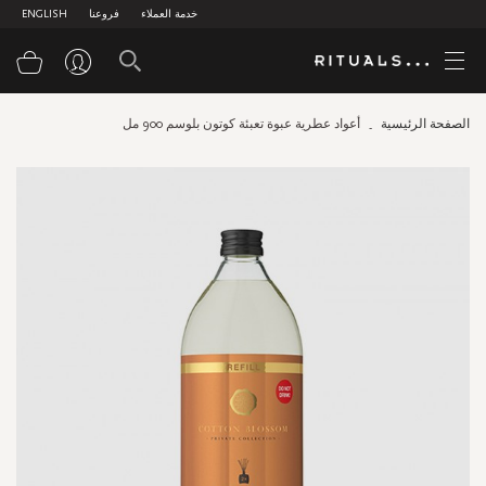
خدمة العملاء
فروعنا
ENGLISH
سلة
الصفحة الرئيسية
أعواد عطرية عبوة تعبئة كوتون بلوسم 900 مل
Skip
to
the
end
of
the
images
gallery