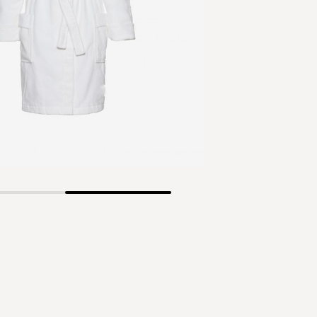
Skip
to
the
beginning
of
the
images
gallery