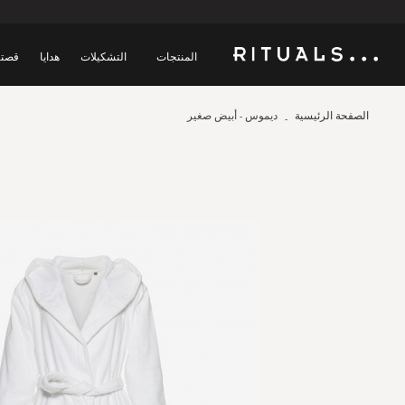
المنتجات
التشكيلات
هدايا
قصتن
الصفحة الرئيسية
ديموس - أبيض صغير
Skip
to
the
end
of
the
images
gallery