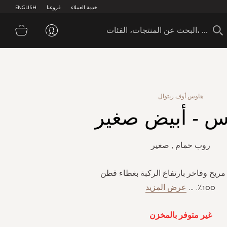
خدمة العملاء
فروعنا
ENGLISH
سلة 
هاوس أوف ريتوال
س - أبيض صغير
روب حمام , صغير
مريح وفاخر بارتفاع الركبة بغطاء قطن
100٪.
...
عرض المزيد
غير متوفر بالمخزن