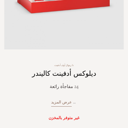
Skip
ذا ريتوال أوف أدفينت
to
ديلوكس أدفينت كاليندر
the
beginning
of
24 مفاجأة رائعة
the
images
gallery
...
عرض المزيد
غير متوفر بالمخزن