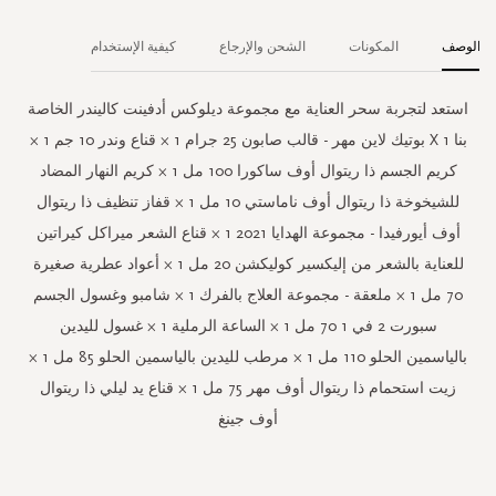
الوصف
المكونات
الشحن والإرجاع
كيفية الإستخدام
استعد لتجربة سحر العناية مع مجموعة ديلوكس أدفينت كاليندر الخاصة
بنا 1 X بوتيك لاين مهر - قالب صابون 25 جرام 1 × قناع وندر 10 جم 1 ×
كريم الجسم ذا ريتوال أوف ساكورا 100 مل 1 × كريم النهار المضاد
للشيخوخة ذا ريتوال أوف ناماستي 10 مل 1 × قفاز تنظيف ذا ريتوال
أوف أيورفيدا - مجموعة الهدايا 2021 1 × قناع الشعر ميراكل كيراتين
للعناية بالشعر من إليكسير كوليكشن 20 مل 1 × أعواد عطرية صغيرة
70 مل 1 × ملعقة - مجموعة العلاج بالفرك 1 × شامبو وغسول الجسم
سبورت 2 في 1 70 مل 1 × الساعة الرملية 1 × غسول لليدين
بالياسمين الحلو 110 مل 1 × مرطب لليدين بالياسمين الحلو 85 مل 1 ×
زيت استحمام ذا ريتوال أوف مهر 75 مل 1 × قناع يد ليلي ذا ريتوال
أوف جينغ