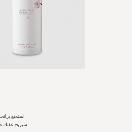
Skip
to
the
beginning
of
the
استمتع برائح
images
gallery