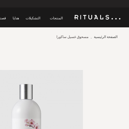
المنتجات
التشكيلات
هدايا
قصتن
الصفحة الرئيسية
مسحوق غسيل ساكورا
Skip
to
the
end
of
the
images
gallery