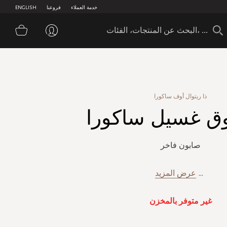
خدمة العملاء
فروعنا
ENGLISH
سلة 
ذا ريتوال أوف ساكورا
 غسيل ساكورا
صابون فاخر
...
عرض المزيد
غير متوفر بالمخزن