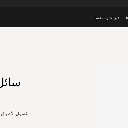
ا
عبر الانترنت فقط
سائل
غسول الأطباق ا