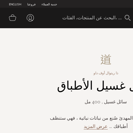
خدمة العملاء
فروعنا
ENGLISH
سلة 
ذا ريتوال أوف داو
 غسيل الأطباق
سائل غسيل , 400 مل
لمهدئ صُنع من نباتات نباتية ، فهي ستنظف
أطباقك
...
عرض المزيد