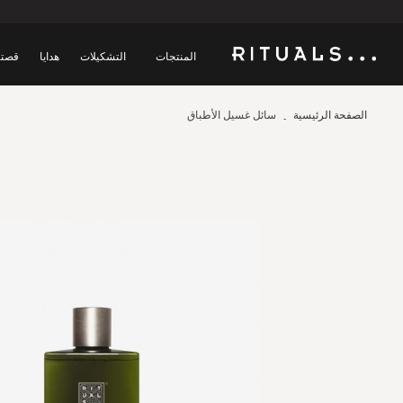
المنتجات
التشكيلات
هدايا
قصتن
الصفحة الرئيسية
سائل غسيل الأطباق
Skip
to
the
end
of
the
images
gallery