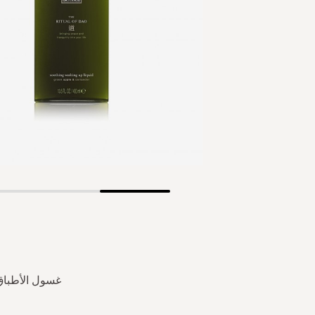
Skip
to
the
beginning
of
the
غسول الأطباق 
images
gallery