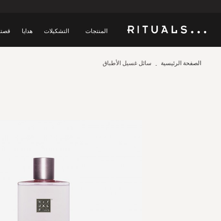
المنتجات
التشكيلات
هدايا
قصتن
الصفحة الرئيسية
سائل غسيل الأطباق
Skip
to
the
end
of
the
images
gallery