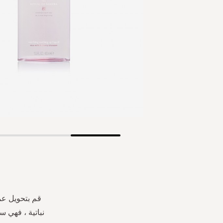
Skip
to
the
beginning
of
the
قم بتحويل عم
images
نباتية ، فهي س
gallery