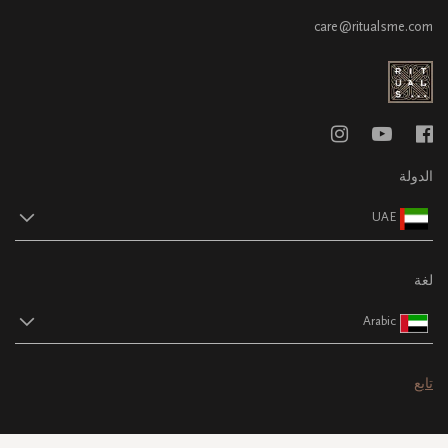
care@ritualsme.com
الدولة
UAE
لغة
Arabic
تابع