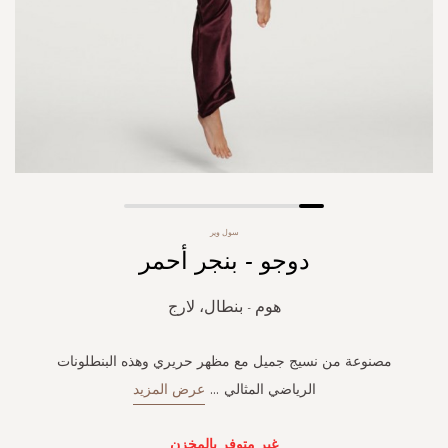
Skip
سول وير
to
دوجو - بنجر أحمر
the
beginning
of
هوم - بنطال، لارج
the
images
gallery
مصنوعة من نسيج جميل مع مظهر حريري وهذه البنطلونات
الرياضي المثالي
...
عرض المزيد
غير متوفر بالمخزن