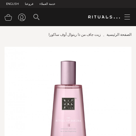
خدمة العملاء
فروعنا
ENGLISH
سلة
الصفحة الرئيسية
زيت جاف من ذا ريتوال أوف ساكورا
Skip
to
the
end
of
the
images
gallery