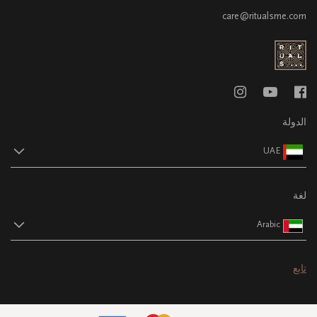
care@ritualsme.com
الدولة
UAE
لغة
Arabic
تابع