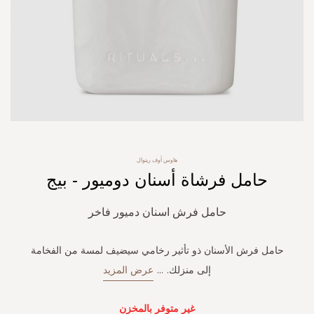
Skip
هاوس أوف ريتوال
to
حامل فرشاة أسنان دوميور - بيج
the
beginning
of
حامل فرش اسنان دميور فاخر
the
images
gallery
حامل فرش الأسنان ذو تأثير رخامي سيضيف لمسة من الفخامة
إلى منزلك.
...
عرض المزيد
غير متوفر بالمخزن