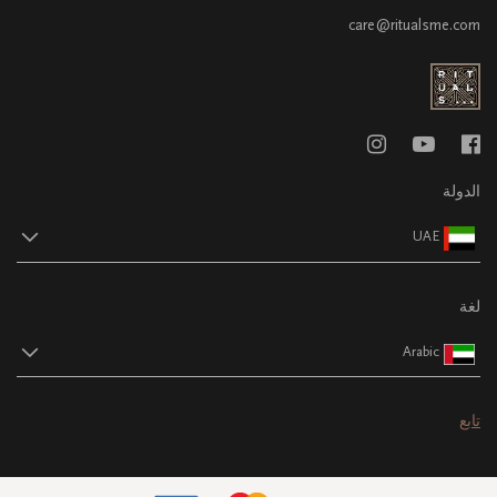
care@ritualsme.com
الدولة
UAE
لغة
Arabic
تابع