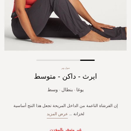
Skip
سول وير
to
ايرث - داكن - متوسط
the
beginning
of
يوغا - بنطال - وسط
the
images
gallery
إن الفرشاة الناعمة من الداخل المريحة تجعل هذا النتج أساسية
لخزانة
...
عرض المزيد
غير متوفر بالمخزن