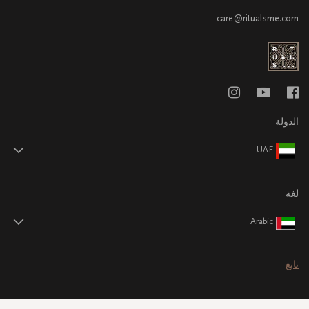
care@ritualsme.com
الدولة
UAE
لغة
Arabic
تابع