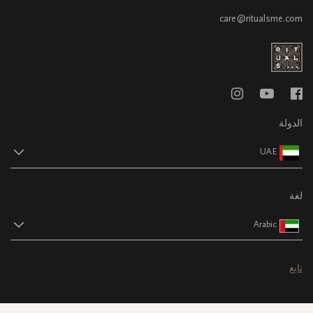
care@ritualsme.com
الدولة
UAE
لغة
Arabic
تابع