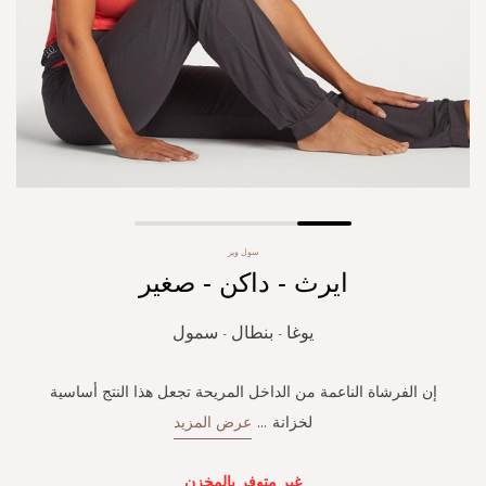
Skip
سول وير
to
ايرث - داكن - صغير
the
beginning
of
يوغا - بنطال - سمول
the
images
gallery
إن الفرشاة الناعمة من الداخل المريحة تجعل هذا النتج أساسية
لخزانة
...
عرض المزيد
غير متوفر بالمخزن