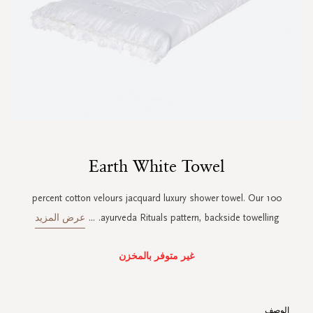
Skip
Earth White Towel
to
the
beginning
100 percent cotton velours jacquard luxury shower towel. Our
of
ayurveda Rituals pattern, backside towelling.
...
عرض المزيد
the
images
gallery
غير متوفر بالمخزن
الوصف