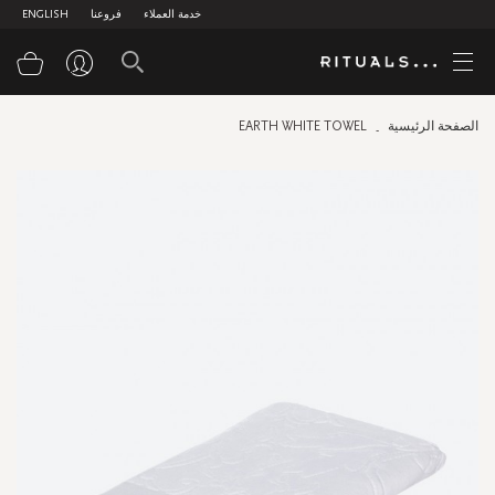
خدمة العملاء
فروعنا
ENGLISH
سلة
الصفحة الرئيسية
EARTH WHITE TOWEL
Skip
to
the
end
of
the
images
gallery