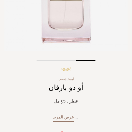
Skip
to
the
أورينتال إيسنيس
beginning
أو دو بارفان
of
the
images
عطر , 50 مل
gallery
...
عرض المزيد