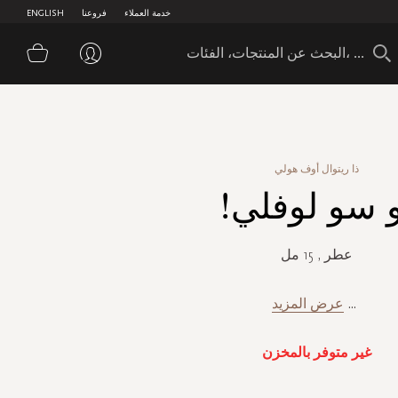
خدمة العملاء
فروعنا
ENGLISH
سلة 
ذا ريتوال أوف هولي
و سو لوفلي!
عطر , 15 مل
...
عرض المزيد
غير متوفر بالمخزن