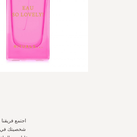
Skip
to
the
beginning
of
the
اجتمع فريقنا 
images
شخصيتك في ال
gallery