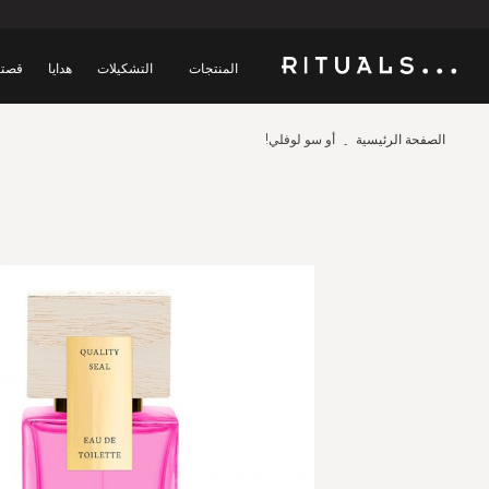
المنتجات
التشكيلات
هدايا
قصتن
الصفحة الرئيسية
أو سو لوفلي!
Skip
to
the
end
of
the
images
gallery