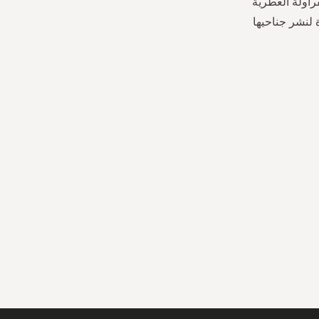
راولة العطرية
ة لنشر جناحيها