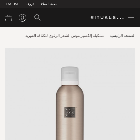
خدمة العملاء
فروعنا
ENGLISH
سلة
الصفحة الرئيسية
تشكيلة إلكسير موس الشعر الرغوي للكثافة الفورية
Skip
to
the
end
of
the
images
gallery