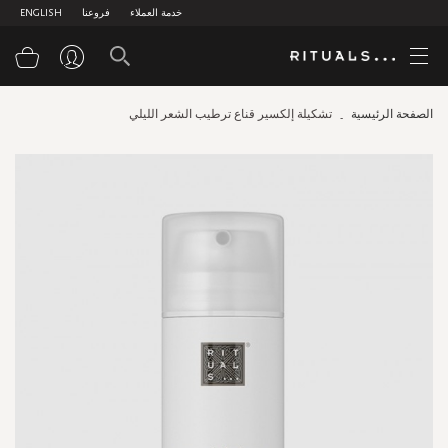
خدمة العملاء
فروعنا
ENGLISH
سلة
الصفحة الرئيسية
تشكيلة إلكسير قناع ترطيب الشعر الليلي
Skip
to
the
end
of
the
images
gallery