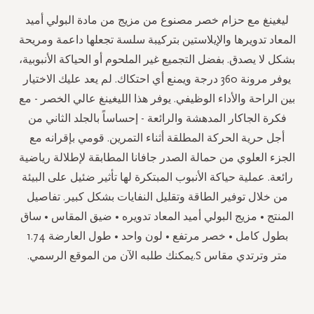
ليغينغ مع حزام خصر مصنوع من مزيج من مادة البولي أميد
المعاد تدويرها والإيلاستين بتركيبة سلسة تجعلها داعمة ومريحة
بشكل لا يصدق. بفضل التجميع غير الملحوم أو الحياكة الأنبوبية،
يوفر مرونة 360 درجة ويمنع أي احتكاك. لم يعد عليك الاختيار
بين الراحة والأداء الوظيفي. يوفر هذا الليغينغ عالي الخصر - مع
فكرة الجاكار المدهشة والرائعة - إحساساً بالجلد الثاني من
أجل حرية الحركة المطلقة أثناء التمرين. قومي بإقرانه مع
الجزء العلوي من حمالة الصدر جافانا المطابقة لإطلالة رياضية
رائعة. عملية حياكة الأنبوب المبتكرة لها تأثير ضئيل على البيئة
من خلال توفير الطاقة وتقليل النفايات بشكل كبير. تفاصيل
المنتج • مزيج البولي أميد المعاد تدويره • ضيق المقاس • ساق
بطول كامل • خصر مرتفع • لون واحد • طول العارضة 1.74
متر وترتدي مقاس S.يمكنك طلبه الآن من الموقع الرسمي.