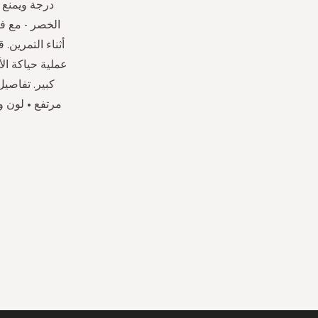
درجة ويمنع أ
الخصر - مع فك
أثناء التمرين.
عملية حياكة الأ
كبير. تفاصيل
مرتفع • لون واحد • طول العارضة 1.74