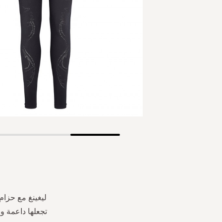
Skip
to
the
beginning
of
the
ليغينغ مع حزام
images
gallery