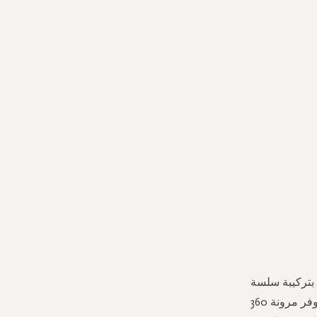
 بتركيبة سلسة
تجعلها داعمة ومريحة بشكل لا يصدق. بفضل التجميع غير الملحوم أو الحياكة الأنبوبية، يوفر مرونة 360