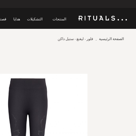
المنتجات
التشكيلات
هدايا
قصتن
الصفحة الرئيسية
فلور - ليغنغ - ستيل داكن
Skip
to
the
end
of
the
images
gallery