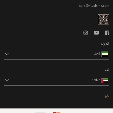
care@ritualsme.com
الدولة
UAE
لغة
Arabic
تابع