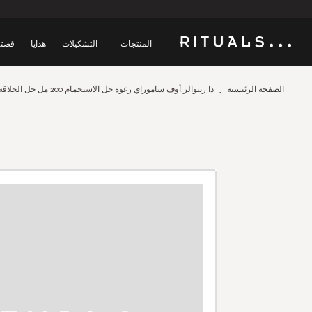
المنتجات
التشكيلات
هدايا
قصتن
الصفحة الرئيسية
ذا ريتوالز أوف ساموراي رغوة جل الاستحمام 200 مل جل الحلاقة 200 مل ما بعد الحلاقة 100 مل أو دي بارفان 10 مل L
Skip
to
the
end
of
the
images
gallery