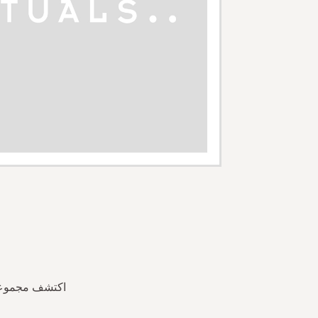
Skip
to
the
beginning
of
the
اكتشف مجموعة 
images
gallery