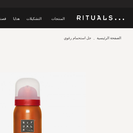
المنتجات
التشكيلات
هدايا
قصتن
الصفحة الرئيسية
جل استحمام رغوي
Skip
to
the
end
of
the
images
gallery