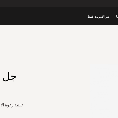
ا
عبر الانترنت فقط
جل ا
تقنية رغوة ال