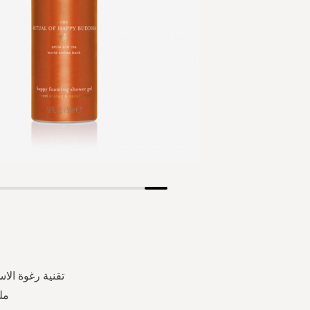
Skip
to
the
beginning
of
the
تقنية رغوة الا
images
مل
gallery