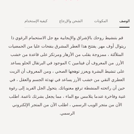
الوصف
المكونات
الشحن والإرجاع
كيفية الإستخدام
قم بتنشيط روحك بالإشراق والإيجابية مع جل الاستحمام الرغوي ذا
ريتوال أوف مهر. يفتتح هذا العطر المشرق بنفحات عليا من الحمضيات
المتلألئة ، ممزوجة بقلب من الأزهار ومرتكز على قاعدة من خشب
الأرز. من المعروف أن فيتامين C الموجود في البرتقال الحلو يساعد
على تنشيط البشرة ويعزز توهجها الصحي ، ومن المعروف أن الزيت
العطري النقي من خشب الأرز يساعد في تهدئة الجسم والعقل ، في
حين أن رائحته المنشطة ترفع معنوياتك. يتحول الجل الفريد إلى رغوة
غنية وفاخرة عندما يتلامس مع الماء ، مما يجعل بشرتك ناعمة. اطلب
الآن من متجر الويب الرسمي ، اطلب الآن من المتجر الإلكتروني
الرسمي.