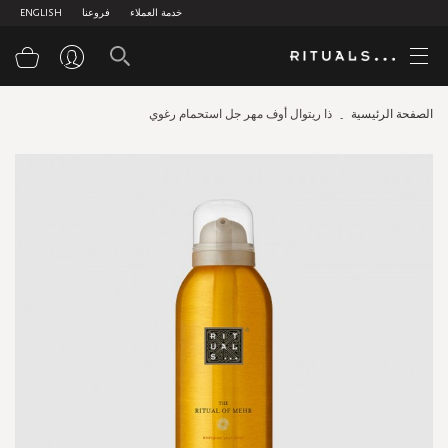
خدمة العملاء
فروعنا
ENGLISH
سلة
الصفحة الرئيسية
ذا ريتوال أوف مهر جل استحمام رغوي
Skip
to
the
end
of
the
images
gallery