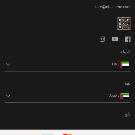
care@ritualsme.com
الدولة
UAE
لغة
Arabic
تابع