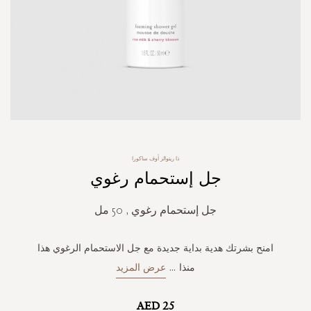
Skip
ذا ريتوالز أوف ساكورا
to
جل إستحمام رغوي
the
beginning
of
جل إستحمام رغوي , 50 مل
the
images
gallery
امنح بشرتك هدية بداية جديدة مع جل الاستحمام الرغوي هذا
منذا
...
عرض المزيد
AED 25