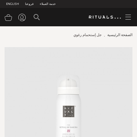
خدمة العملاء
فروعنا
ENGLISH
سلة
الصفحة الرئيسية
جل إستحمام رغوي
Skip
to
the
end
of
the
images
gallery