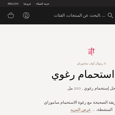
خدمة العملاء
فروعنا
ENGLISH
سلة 
ذا ريتوال أوف ساموراي
ستحمام رغوي
ل إستحمام رغوي , 200 مل
ريقة الصحيحة مع رغوة الاستحمام ساموراي
المنشطة،
...
عرض المزيد