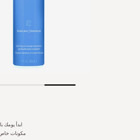
Skip
to
the
beginning
of
the
ابدأ يومك 
images
مكونات خاص 
gallery