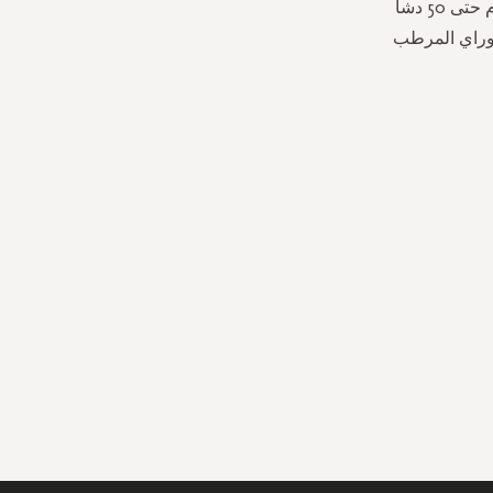
راحة يدك وتدليكها على بشرتك ومشاهدتها تتحول إلى رغوة غنية كريمية ومرطبة. تدوم حتى 50 دشاً
موراي المرطب