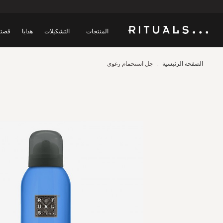
المنتجات
التشكيلات
هدايا
قصتن
الصفحة الرئيسية
جل استحمام رغوي
Skip
to
the
end
of
the
images
gallery