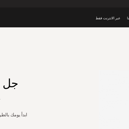
ا
عبر الانترنت فقط
جل ا
ج
ابدأ يومك بالط