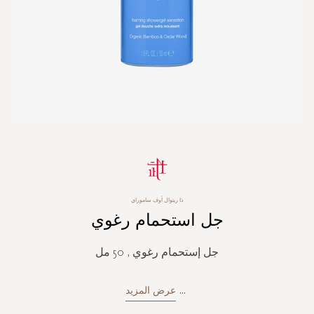
Skip
to
the
beginning
ذا ريتوال أوف ساموراي
of
جل استحمام رغوي
the
images
gallery
جل إستحمام رغوي , 50 مل
...
عرض المزيد