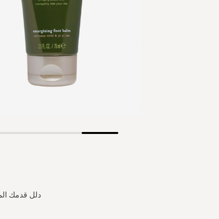
Skip
to
the
beginning
of
the
دلل قدمك الم
images
gallery