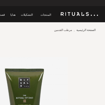
المنتجات
التشكيلات
هدايا
قصتن
الصفحة الرئيسية
مرطب القدمين
Skip
to
the
end
of
the
images
gallery