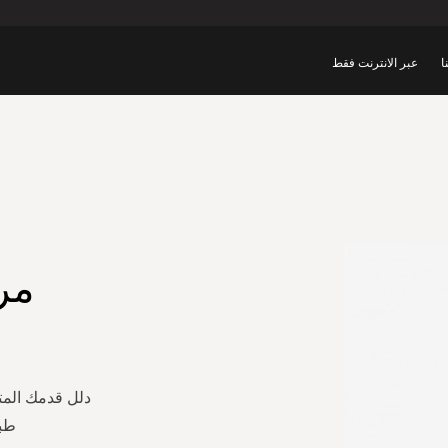
ا
عبر الانترنت فقط
مر
دلل قدمك المت
طب