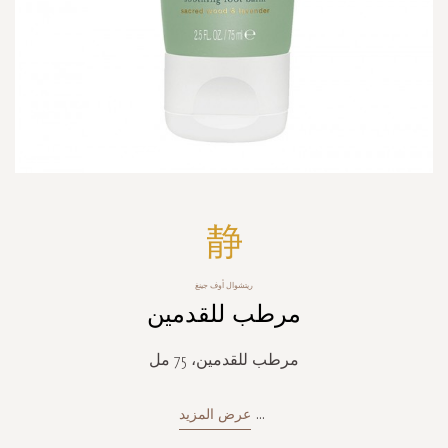
Skip
to
the
beginning
ريتشوال أوف جينغ
of
مرطب للقدمين
the
images
gallery
مرطب للقدمين، 75 مل
...
عرض المزيد