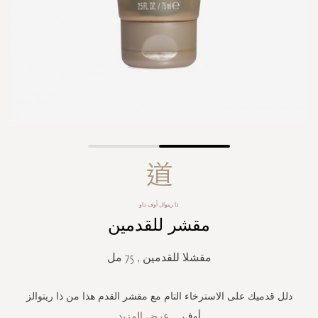
Skip
to
the
beginning
ذا ريتوال أوف داو
of
مقشر للقدمين
the
images
gallery
مقشلا للقدمين , 75 مل
دلل قدميك على الاسترخاء التام مع مقشر القدم هذا من ذا ريتوالز
أوف
...
عرض المزيد