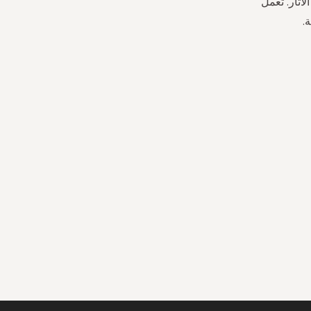
حماية ضد الآثار. تعمل