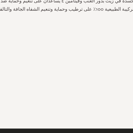
مضادات الأكسدة في زيت بذور العنب وفيتامين E يساعدان على تنعيم و
 الطبيعية 100٪ على ترطيب وحماية وتنعيم الشفاه الجافة والتالفة.
سجل