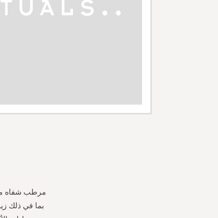
Skip
to
the
beginning
of
the
مرطب شفاه ملون
images
بما في ذلك زي
gallery