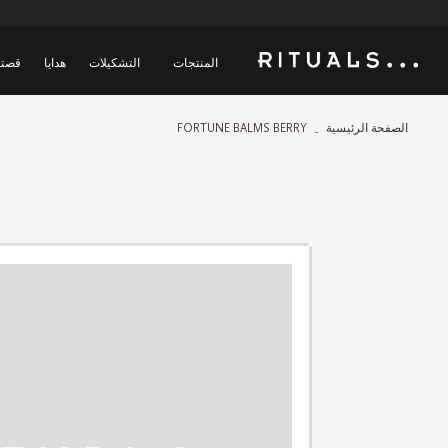
المنتجات
التشكيلات
هدايا
قصتن
الصفحة الرئيسية
FORTUNE BALMS BERRY
Skip
to
the
end
of
the
images
gallery