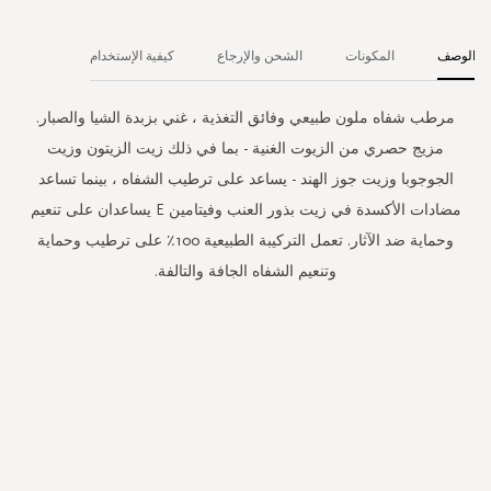
الوصف
المكونات
الشحن والإرجاع
كيفية الإستخدام
مرطب شفاه ملون طبيعي وفائق التغذية ، غني بزبدة الشيا والصبار.
مزيج حصري من الزيوت الغنية - بما في ذلك زيت الزيتون وزيت
الجوجوبا وزيت جوز الهند - يساعد على ترطيب الشفاه ، بينما تساعد
مضادات الأكسدة في زيت بذور العنب وفيتامين E يساعدان على تنعيم
وحماية ضد الآثار. تعمل التركيبة الطبيعية 100٪ على ترطيب وحماية
وتنعيم الشفاه الجافة والتالفة.