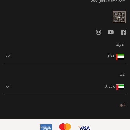
care@ritualsme.com
الدولة
UAE
لغة
Arabic
تابع