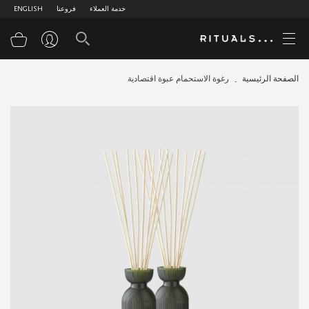
خدمة العملاء
فروعنا
ENGLISH
سلة
الصفحة الرئيسية
رغوة الاستحمام عبوة اقتصادية
Skip
to
the
end
of
the
images
gallery